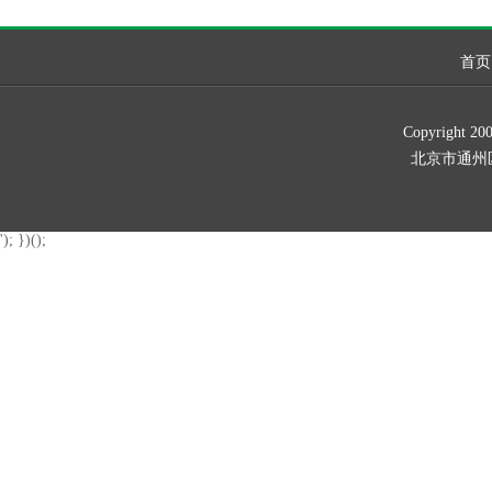
首页
Copyrig
北京市通州区新华北
'); })();