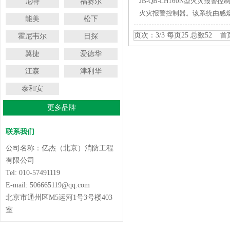
JB-QB-LH160N型火灾报
尼特
福赛尔
火灾报警控制器。该系统由感
能美
松下
页次：3/3 每页25 总数52
首
霍尼韦尔
日探
翼捷
爱德华
江森
津利华
泰和安
更多品牌
联系我们
公司名称：亿杰（北京）消防工程
有限公司
Tel: 010-57491119
E-mail: 506665119@qq.com
北京市通州区M5运河1号3号楼403
室