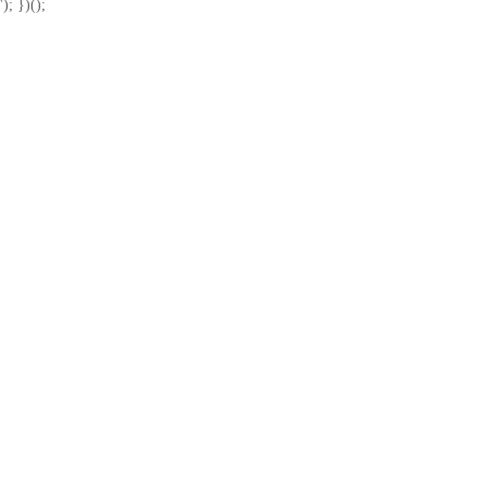
'); })();