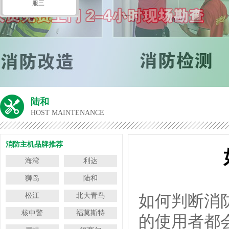
服三
陆和
HOST MAINTENANCE
消防主机品牌推荐
海湾
利达
狮岛
陆和
松江
北大青鸟
如何判断消
核中警
福莫斯特
的使用者都