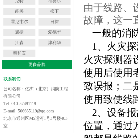
尼特
福赛尔
由于线路、
能美
松下
故障，这一
霍尼韦尔
日探
一般的消
翼捷
爱德华
江森
津利华
1、火灾
泰和安
火灾探测器
更多品牌
使用后使用
联系我们
致误报；二
公司名称：亿杰（北京）消防工程
有限公司
使用致使线
Tel: 010-57491119
2、设备
E-mail: 506665119@qq.com
北京市通州区M5运河1号3号楼403
位置，通过
室