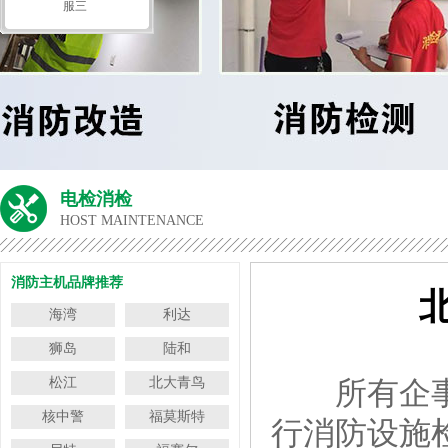
服三
电检消检
HOST MAINTENANCE
消防主机品牌推荐
海湾
利达
狮岛
陆和
松江
北大青鸟
所有企事业
核中警
福莫斯特
行消防设施