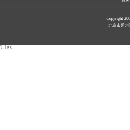
Copyrig
北京市通州区新华北
'); })();