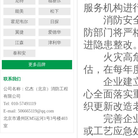
尼特
福赛尔
服务机构进
能美
松下
消防安全负
霍尼韦尔
日探
防部门将严
翼捷
爱德华
进隐患整改
江森
津利华
泰和安
火灾高危单
更多品牌
估，在每年
企业建立消
联系我们
公司名称：亿杰（北京）消防工程
心
全面落实
有限公司
织更新改造
Tel: 010-57491119
E-mail: 506665119@qq.com
完善企业专
北京市通州区M5运河1号3号楼403
室
或工艺应急