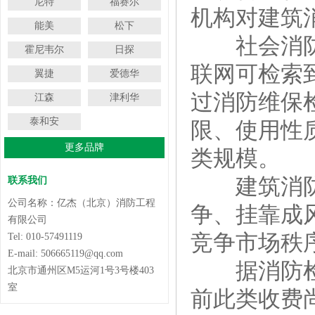
尼特
福赛尔
机构对建筑
能美
松下
社会消防技
霍尼韦尔
日探
联网可检索
翼捷
爱德华
过消防维保
江森
津利华
泰和安
限、使用性
更多品牌
类规模。
建筑消防设
联系我们
公司名称：亿杰（北京）消防工程
争、挂靠成
有限公司
竞争市场秩
Tel: 010-57491119
E-mail: 506665119@qq.com
据消防检测
北京市通州区M5运河1号3号楼403
室
前此类收费