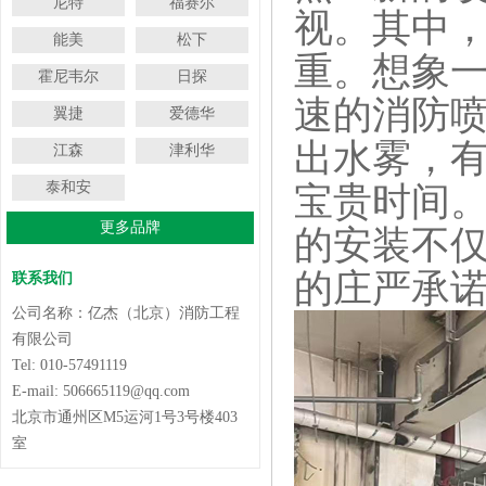
尼特
福赛尔
视。其中
能美
松下
重。想象
霍尼韦尔
日探
速的消防喷
翼捷
爱德华
出水雾，
江森
津利华
泰和安
宝贵时间
更多品牌
的安装不
的庄严承
联系我们
公司名称：亿杰（北京）消防工程
有限公司
Tel: 010-57491119
E-mail: 506665119@qq.com
北京市通州区M5运河1号3号楼403
室