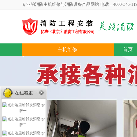
专业的消防主机维修与消防设备产品网站 电话：4000-346-119 座机
主机维修
首页
客
服一
客
服二
客