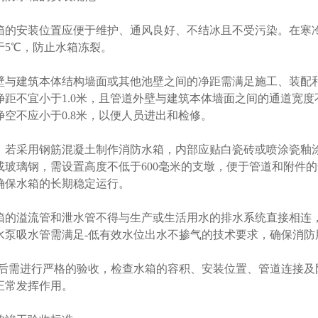
箱的安装位置
应便于维护、通风良好、不结冰且不受污染。在寒
于5℃，防止水箱冻裂。
壁与建筑本体结构墙面或其他池壁之间的净距需满足施工、装配和检
净距不宜小于1.0米，且管道外壁与建筑本体墙面之间的通道宽度
空不应小于0.8米，以便人员进出和检修。
，若采用钢筋混凝土制作消防水箱，内部应贴白瓷砖或喷涂瓷釉
或玻璃钢，需设置高度不低于600毫米的支墩，便于管道和附件
确保水箱的长期稳定运行。
箱的溢流管和泄水管不得与生产或生活用水的排水系统直接相连
水泵吸水管需满足-低有效水位出水不掺气的技术要求，确保消防
成后需进行严格的验收，检查水箱的容积、安装位置、管道连接
正常发挥作用。