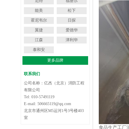
尼特
福赛尔
能美
松下
霍尼韦尔
日探
翼捷
爱德华
江森
津利华
泰和安
更多品牌
联系我们
公司名称：亿杰（北京）消防工程
有限公司
Tel: 010-57491119
E-mail: 506665119@qq.com
北京市通州区M5运河1号3号楼403
室
食品生产工厂