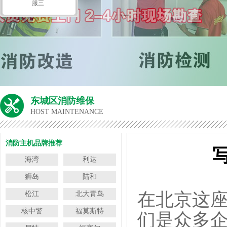
服三
东城区消防维保
HOST MAINTENANCE
消防主机品牌推荐
海湾
利达
狮岛
陆和
在北京这
松江
北大青鸟
核中警
福莫斯特
们是众多