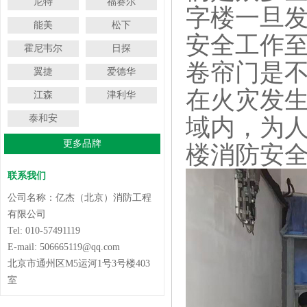
尼特
福赛尔
字楼一旦
能美
松下
安全工作
霍尼韦尔
日探
卷帘门是
翼捷
爱德华
在火灾发
江森
津利华
泰和安
域内，为
更多品牌
楼消防安
联系我们
公司名称：亿杰（北京）消防工程
有限公司
Tel: 010-57491119
E-mail: 506665119@qq.com
北京市通州区M5运河1号3号楼403
室