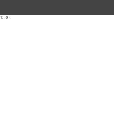
'); })();