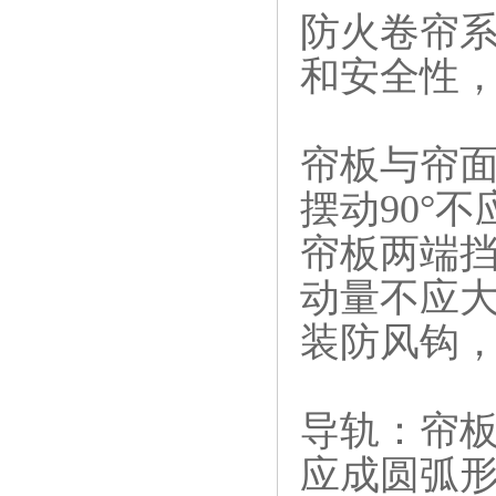
防火卷帘
和安全性
帘板与帘面
摆动90°
帘板两端
动量不应大
装防风钩
导轨‌：帘
应成圆弧