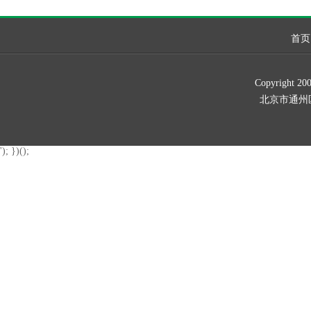
首页
Copyrig
北京市通州区新华北
'); })();