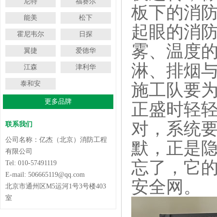
尼特
福赛尔
板下的消
能美
松下
起眼的消防
霍尼韦尔
日探
雾、温度
翼捷
爱德华
淋、排烟
江森
津利华
泰和安
施工队要为
更多品牌
正盛时轻
对，系统
联系我们
公司名称：亿杰（北京）消防工程
默，正是
有限公司
忘了，它
Tel: 010-57491119
E-mail: 506665119@qq.com
安全网。
北京市通州区M5运河1号3号楼403
室